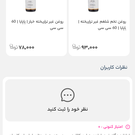
روغن تخم شلغم غیر تراریخته |
روغن غیر تراریخته خیار | پاپایا | 60
ر
پاپایا | 60 سی سی
سی سی
60 
78,000
93,000
نظرات کاربران
نظر خود را ثبت کنید
امتیاز کنونی : 0