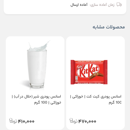
زمان آماده سازی:
آماده ارسال
محصولات مشابه
اسانس پودری کیت کت | خوراکی |
اسانس پودری شیر (حلال در آب) |
ا
100 گرم
خوراکی | 100 گرم
00
410,000
470,000