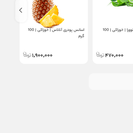
اسانس پودری آلوورا | خوراکی | 100
اسانس پودری آناناس | خوراکی | 100
گرم
گرم
1,900,000
470,000
اسانس پودری آلبالو |
خوراکی | 100 گرم
410,000
قیمت:
تومان
افزودن به سبد