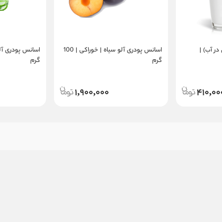
ر آب) |
اسانس پودری آلو سیاه | خوراکی | 100
گرم
گرم
1,900,000
410,00