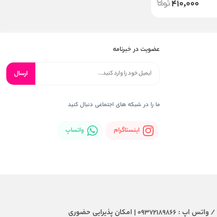
410,000
عضویت در خبرنامه
ارسال
ما را در شبکه های اجتماعی دنبال کنید
اینستاگرام
واتساپ
ساعات پشتیبانی : 7روز هفته از 10 صبح تا 8 شب | تلفن / واتس اپ : 09372189866 | امکان پذیرایی حضوری