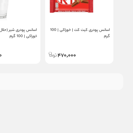
اسانس پودری کیت کت | خوراکی | 100
اسانس پودری شیر (حلال د
گرم
خوراکی | 100 گرم
0
470,000