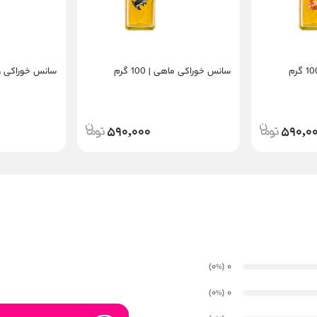
اسانس خوراکی ماهی | 100 گرم
اسانس خوراکی ویمتو |
590,000
590,0
)
(0
0
%
)
(0
0
%