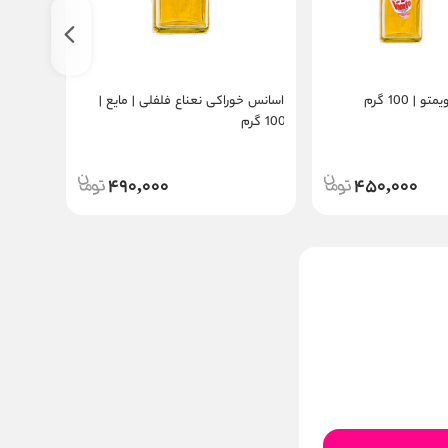
 100 گرم
اسانس خوراکی نعناع فلفلی | مایع |
100 گرم
گرم
490,000
450,000
اسانس خوراکی پشن
فروت | 100 گرم
450,000
قیمت:
تومان
افزودن به سبد